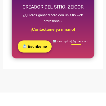
CREADOR DEL SITIO: ZEICOR
¿Quieres ganar dinero con un sitio web
profesional?
¡Contáctame ya mismo!
zeicorplus@gmail.com
Escríbeme
Funciona gracias a WordPress
|
Tema: FreeNews
|
por
ThemeSpiral.com
.