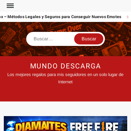
 Métodos Legales y Seguros para Conseguir Nuevos Emotes
Co
MUNDO DESCARGA
Los mejores regalos para mis seguidores en un solo lugar de
Internet