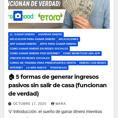
11. GANAR DINERO
AHORRAR DINERO
APLICACION PARA GANAR DINERO
APLICACIONES
APP GANAR DINERO
APPS PARA GANAR DINERO
COMO GANAR DINERO EN REDES SOCIALES
COMO GANAR DINERO POR INTERNET
COMO MONETIZAR UNA APP
CRECER EN REDES SOCIALES
CURSO DE TRADING PARA PRINCIPIANTES GRATIS
DINERO CON REDES
INTERNET
LO MÁS NUEVO
TENDENCIAS
🏠 5 formas de generar ingresos
pasivos sin salir de casa (funcionan
de verdad)
OCTUBRE 17, 2025
MARA
💡 Introducción: el sueño de ganar dinero mientras