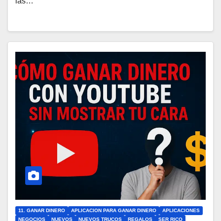
las…
11. GANAR DINERO
APLICACION PARA GANAR DINERO
APLICACIONES
NEGOCIOS
NUEVOS
NUEVOS TRUCOS
REGALOS
SER RICO