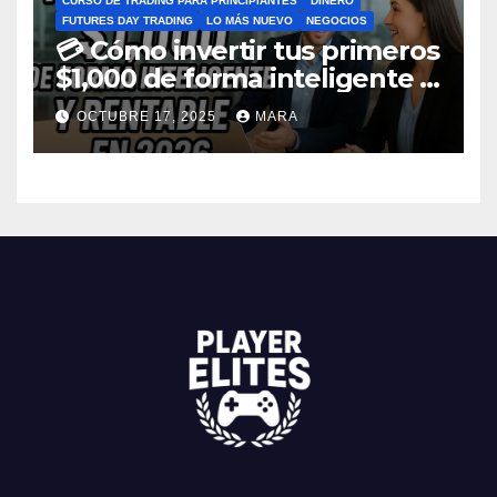
CURSO DE TRADING PARA PRINCIPIANTES
DINERO
FUTURES DAY TRADING
LO MÁS NUEVO
NEGOCIOS
💳 Cómo invertir tus primeros
$1,000 de forma inteligente y
rentable en 2026
OCTUBRE 17, 2025
MARA