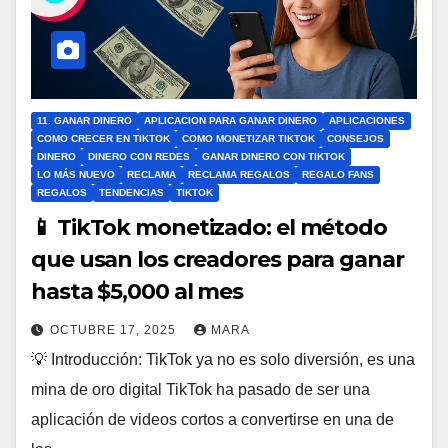
11. GANAR DINERO
APLICACION PARA GANAR DINERO
APLICACIONES
COMO CRECER EN TIKTOK
COMO MONETIZAR TIKTOK
CONSEJOS
DINERO
DINERO CON REDES
GANAR DINERO CON TIKTOK
LO MÁS NUEVO
RECLAMA
RECLAMA REGALOS
REGALO FANS
REGALOS
TENDENCIAS
TIKTOK
📱 TikTok monetizado: el método
que usan los creadores para ganar
hasta $5,000 al mes
OCTUBRE 17, 2025
MARA
💡 Introducción: TikTok ya no es solo diversión, es una
mina de oro digital TikTok ha pasado de ser una
aplicación de videos cortos a convertirse en una de