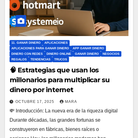
11. GANAR DINERO
APLICACIONES
APLICACIONES PARA GANAR DINERO
APP GANAR DINERO
DINERO CON REDES
DINERO ONLINE
GANAR DINERO
NEGOCIOS
REGALOS
TENDENCIAS
TRUCOS
🧠 Estrategias que usan los
millonarios para multiplicar su
dinero por internet
OCTUBRE 17, 2025
MARA
💸 Introducción: La nueva era de la riqueza digital
Durante décadas, las grandes fortunas se
construyeron en fábricas, bienes raíces o