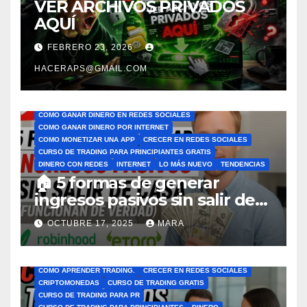
VER ARCHIVOS PRIVADOS
AQUÍ
FEBRERO 23, 2026
HACERAPS@GMAIL.COM
11. GANAR DINERO
AHORRAR DINERO
APLICACION PARA GANAR DINERO
APLICACIONES
APP GANAR DINERO
APPS PARA GANAR DINERO
COMO GANAR DINERO EN REDES SOCIALES
COMO GANAR DINERO POR INTERNET
COMO MONETIZAR UNA APP
CRECER EN REDES SOCIALES
CURSO DE TRADING PARA PRINCIPIANTES GRATIS
DINERO CON REDES
INTERNET
LO MÁS NUEVO
TENDENCIAS
🏠 5 formas de generar
ingresos pasivos sin salir de
casa (funcionan de verdad)
OCTUBRE 17, 2025
MARA
11. GANAR DINERO
APLICACION PARA GANAR DINERO
APLICACIONES
BITCOIN
BITCOINS
BOT TRADING
COMO APRENDER TRADING DESDE CERO GRATIS
COMO APRENDER TRADING.
CRECER EN REDES SOCIALES
CRIPTOMONEDAS
CURSO DE TRADING GRATIS
CURSO DE TRADING PARA PR