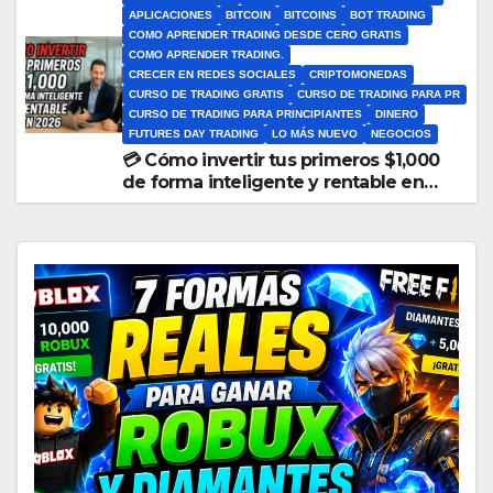
APLICACIONES
BITCOIN
BITCOINS
BOT TRADING
COMO APRENDER TRADING DESDE CERO GRATIS
COMO APRENDER TRADING.
CRECER EN REDES SOCIALES
CRIPTOMONEDAS
CURSO DE TRADING GRATIS
CURSO DE TRADING PARA PR
CURSO DE TRADING PARA PRINCIPIANTES
DINERO
FUTURES DAY TRADING
LO MÁS NUEVO
NEGOCIOS
💳 Cómo invertir tus primeros $1,000
de forma inteligente y rentable en
2026