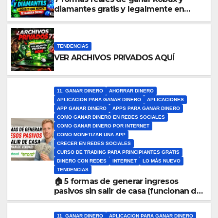
diamantes gratis y legalmente en
2026 y 2027 que casi nadie te cuenta
TENDENCIAS
VER ARCHIVOS PRIVADOS AQUÍ
11. GANAR DINERO
AHORRAR DINERO
APLICACION PARA GANAR DINERO
APLICACIONES
APP GANAR DINERO
APPS PARA GANAR DINERO
COMO GANAR DINERO EN REDES SOCIALES
COMO GANAR DINERO POR INTERNET
COMO MONETIZAR UNA APP
CRECER EN REDES SOCIALES
CURSO DE TRADING PARA PRINCIPIANTES GRATIS
DINERO CON REDES
INTERNET
LO MÁS NUEVO
TENDENCIAS
🏠 5 formas de generar ingresos
pasivos sin salir de casa (funcionan de
verdad)
11. GANAR DINERO
APLICACION PARA GANAR DINERO