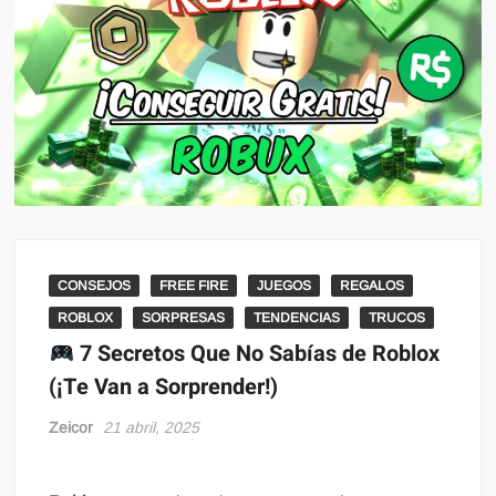
CONSEJOS
FREE FIRE
JUEGOS
REGALOS
ROBLOX
SORPRESAS
TENDENCIAS
TRUCOS
7 Secretos Que No Sabías de Roblox
(¡Te Van a Sorprender!)
Zeicor
21 abril, 2025