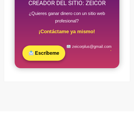
CREADOR DEL SITIO: ZEICOR
¿Quieres ganar dinero con un sitio web
profesional?
¡Contáctame ya mismo!
zeicorplus@gmail.com
Escríbeme
Funciona gracias a WordPress
|
Tema: FreeNews
|
por
ThemeSpiral.com
.