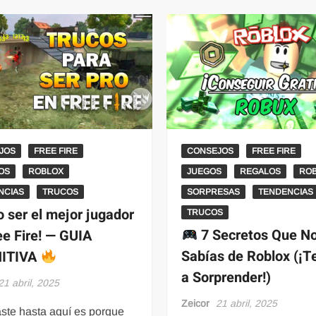
JOS
FREE FIRE
CONSEJOS
FREE FIRE
OS
ROBLOX
JUEGOS
REGALOS
RO
NCIAS
TRUCOS
SORPRESAS
TENDENCIAS
 ser el mejor jugador
TRUCOS
7 Secretos Que N
ee Fire! — GUIA
Sabías de Roblox (¡T
NITIVA
a Sorprender!)
21 abril, 2025
Zeicor
21 abril, 2025
aste hasta aquí es porque