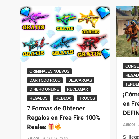
CONSE
CRIMINALES NUEVOS
REGAL
DAR TODO ROJO
DESCARGAS
TENDE
DINERO ONLINE
RECLAMAR
¡Cómo
REGALOS
ROBLOX
TRUCOS
en Fr
7 Formas de Obtener
DEFI
Regalos en Free Fire 100%
Zeicor
Reales
Si lleg
Zeicor
9 mayo, 2025