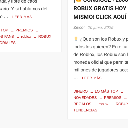
ada y libre de caos
ROBUX GRATIS HOY
ario. Y si hablamos del
MISMO! CLICK AQUÍ
so …
LEER MÁS
Zeicor
20 junio, 2025
 TOP
PREMIOS
S FANS
roblox
ROBUX
¿Qué son los Robux y 
ORIALES
todos los quieren? En el u
de Roblox, los Robux son 
moneda oficial que permite
millones de jugadores acc
…
LEER MÁS
DINERO
LO MÁS TOP
NOVEDADES
PREMIOS
REGALOS
roblox
ROBU
TENDENCIAS