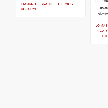
control
DIAMANTES GRATIS
PREMIOS
inneces
REGALOS
univer
LO MÁS
REGALO
TUT