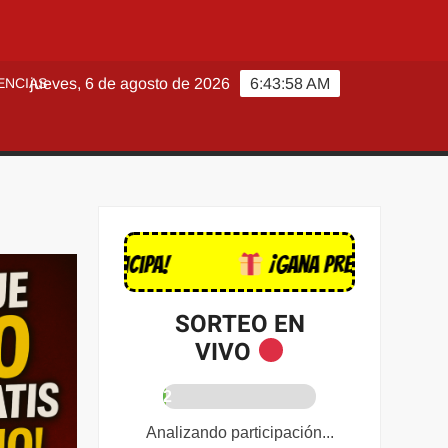
ENCIAS
jueves, 6 de agosto de 2026
6:43:59 AM
 y participa!
¡Gana premios hoy mismo!
SORTEO EN
VIVO
2
%
Analizando participación...