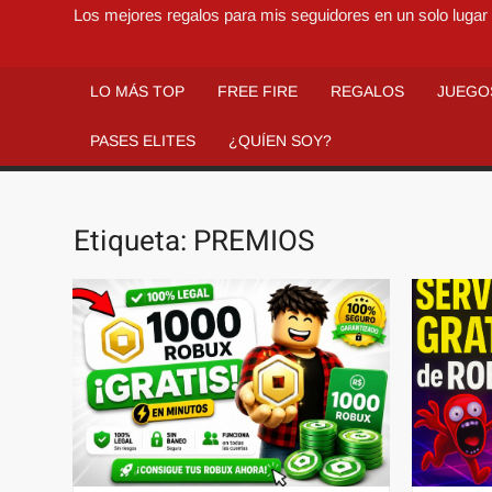
Los mejores regalos para mis seguidores en un solo lugar 
LO MÁS TOP
FREE FIRE
REGALOS
JUEGO
PASES ELITES
¿QUÍEN SOY?
Etiqueta:
PREMIOS