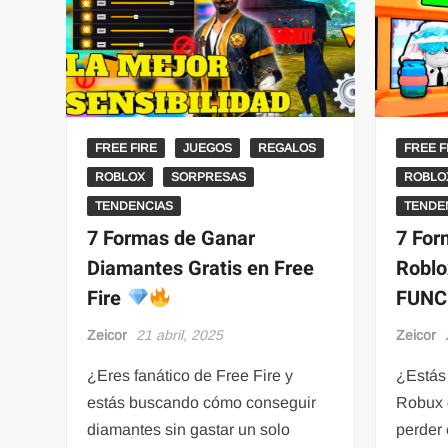
FREE FIRE
JUEGOS
REGALOS
FREE F
ROBLOX
SORPRESAS
ROBLO
TENDENCIAS
TENDE
7 Formas de Ganar
7 For
Diamantes Gratis en Free
Roblo
Fire
FUNC
Zeicor
21 abril, 2025
Zeicor
¿Eres fanático de Free Fire y
¿Estás
estás buscando cómo conseguir
Robux g
diamantes sin gastar un solo
perder 