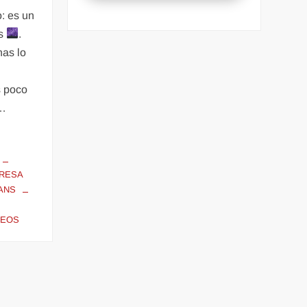
: es un
es
.
nas lo
s poco
 …
RESA
ANS
TEOS