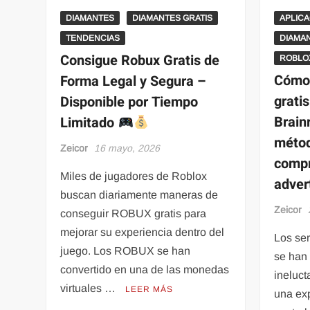
DIAMANTES
DIAMANTES GRATIS
APLIC
TENDENCIAS
DIAMAN
Consigue Robux Gratis de
ROBLO
Cómo 
Forma Legal y Segura –
grati
Disponible por Tiempo
Brainr
Limitado
métod
Zeicor
16 mayo, 2026
comp
Miles de jugadores de Roblox
adver
buscan diariamente maneras de
Zeicor
conseguir ROBUX gratis para
mejorar su experiencia dentro del
Los se
juego. Los ROBUX se han
se han
convertido en una de las monedas
ineluct
virtuales …
LEER MÁS
una exp