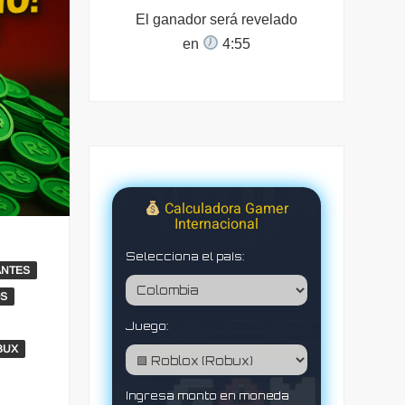
El ganador será revelado
en
4:54
Calculadora Gamer
Internacional
Selecciona el país:
ANTES
OS
Juego:
BUX
Ingresa monto en moneda
0