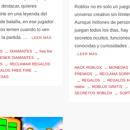
 destacar, quieres
Roblox no es solo un juego
irte en una leyenda del
universo creativo sin límit
e batalla, en ese jugador
Aunque millones de perso
dos temen cuando lo ven
juegan todos los días, hay
 la partida. …
secretos ocultos, funcione
LEER MÁS
conocidas y curiosidades
OS
DIAMANTES
free fire
LEER MÁS
ENER DIAMANTES
OS
RECLAMAR REGALOS
HACK ROBLOX
MONEDAS
ALOS FREE FIRE
PREMIOS
RECLAMA SORP
ESAS
REGALOS
REGALOS F
roblox
ROBLUX GRATIS
SECRETOS ROBLOX
SOR