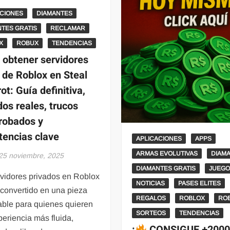
ACIONES
DIAMANTES
TES GRATIS
RECLAMAR
X
ROBUX
TENDENCIAS
obtener servidores
s de Roblox en Steal
ot: Guía definitiva,
os reales, trucos
robados y
tencias clave
APLICACIONES
APPS
ARMAS EVOLUTIVAS
DIAM
25 noviembre, 2025
DIAMANTES GRATIS
JUEG
rvidores privados en Roblox
NOTICIAS
PASES ELITES
 convertido en una pieza
REGALOS
ROBLOX
RO
able para quienes quieren
SORTEOS
TENDENCIAS
eriencia más fluida,
¡
CONSIGUE +200