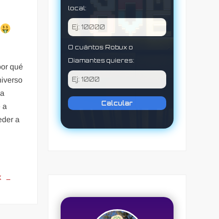
local:
O cuántos Robux o
Diamantes quieres:
por qué
niverso
la
Calcular
 a
eder a
X