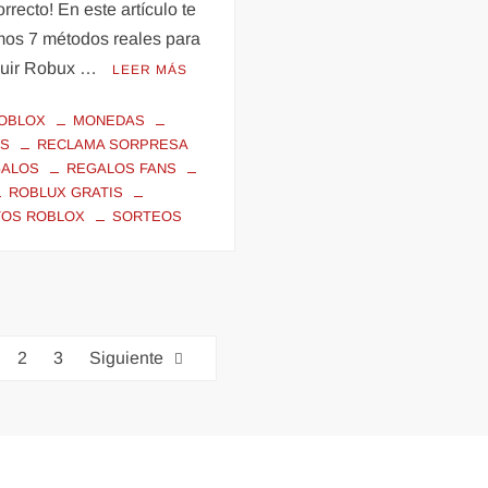
orrecto! En este artículo te
mos 7 métodos reales para
uir Robux …
LEER MÁS
OBLOX
MONEDAS
OS
RECLAMA SORPRESA
GALOS
REGALOS FANS
ROBLUX GRATIS
TOS ROBLOX
SORTEOS
2
3
Siguiente
unciona gracias a WordPress
|
Tema: FreeNews
|
por
ThemeSpiral.co