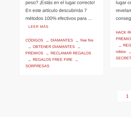
peso? ¡Estás en el lugar correcto!
lugar c
En este artículo descubrirás 7
revela
métodos 100% efectivos para …
conseg
LEER MÁS
HACK R
PREMI
CÓDIGOS
DIAMANTES
free fire
RE
OBTENER DIAMANTES
roblox
PREMIOS
RECLAMAR REGALOS
SECRE
REGALOS FREE FIRE
SORPRESAS
1
F