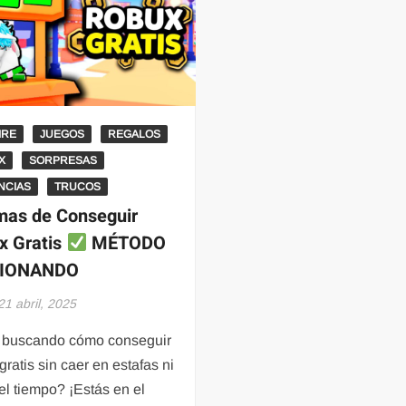
IRE
JUEGOS
REGALOS
X
SORPRESAS
NCIAS
TRUCOS
mas de Conseguir
x Gratis
MÉTODO
IONANDO
21 abril, 2025
 buscando cómo conseguir
ratis sin caer en estafas ni
el tiempo? ¡Estás en el