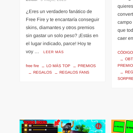
quieres
¿Eres un verdadero fanático de
convert
Free Fire y te encantaría conseguir
campo d
skins, diamantes y otros premios
que to
sin gastar un solo peso? ¡Estás en
caer en
el lugar indicado, parce! Hoy te
voy …
LEER MÁS
CÓDIG
OBT
PREMI
free fire
LO MÁS TOP
PREMIOS
REG
REGALOS
REGALOS FANS
SORPR