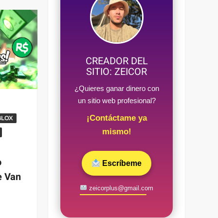
CREADOR DEL
SITIO: ZEICOR
¿Quieres ganar dinero con
un sitio web profesional?
¡Contáctame ya
BLOX
mismo!
o
Escríbeme
e Van
zeicorplus@gmail.com