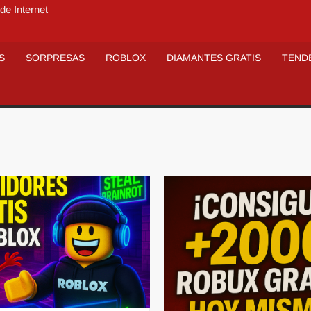
de Internet
S
SORPRESAS
ROBLOX
DIAMANTES GRATIS
TEND
¡Regístrate