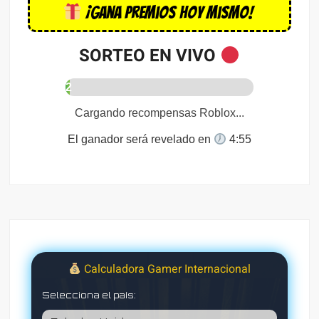
¡Gana premios hoy mismo!
Coloc
SORTEO EN VIVO
2
%
Cargando recompensas Roblox...
El ganador será revelado en
4:54
Calculadora Gamer Internacional
Selecciona el país: