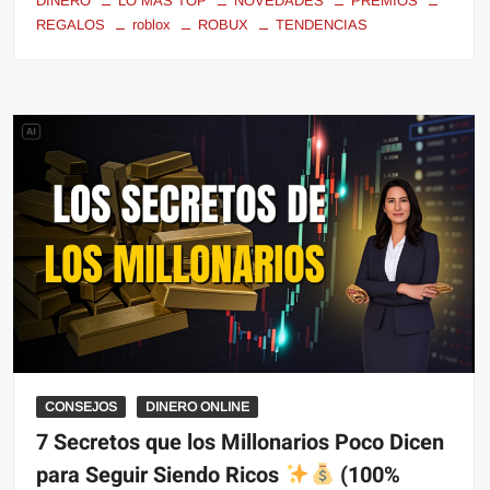
DINERO
LO MÁS TOP
NOVEDADES
PREMIOS
REGALOS
roblox
ROBUX
TENDENCIAS
CONSEJOS
DINERO ONLINE
7 Secretos que los Millonarios Poco Dicen
para Seguir Siendo Ricos
(100%