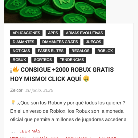
APLICACIONES
APPS
ARMAS EVOLUTIVAS
DIAMANTES
DIAMANTES GRATIS
JUEGOS
NOTICIAS
PASES ELITES
REGALOS
ROBLOX
ROBUX
SORTEOS
TENDENCIAS
¡
CONSIGUE +2000 ROBUX GRATIS
HOY MISMO! CLICK AQUÍ
Zeicor
20 junio, 2025
¿Qué son los Robux y por qué todos los quieren?
En el universo de Roblox, los Robux son la moneda
oficial que permite a millones de jugadores acceder a
…
LEER MÁS