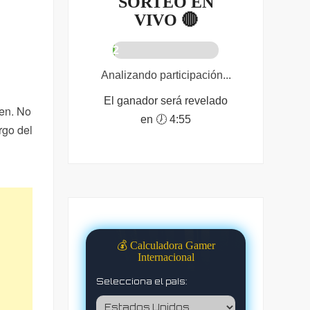
SORTEO EN
VIVO 🔴
2
%
Analizando participación...
El ganador será revelado
cen. No
en 🕖 4:54
rgo del
💰 Calculadora Gamer
Internacional
Selecciona el país: