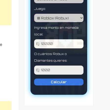
Juego:
Ingresa monto en moneda
local:
de
O cuántos Robux o
Diamantes quieres:
Calcular