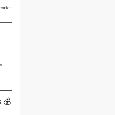
enciar
as
.
s 💰