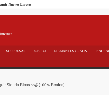
seguir Nuevos Emotes
Tiempo Limitado 🎮💰
e Free Fire
REE FIRE 100% REAL Y LEGAL 🔥
Internet
QUE – 8 METODOS
ódigos de Robux 100% Legal en Roblox
SORPRESAS
ROBLOX
DIAMANTES GRATIS
TENDEN
🎯 ¡Regístrate