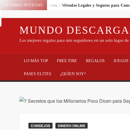
ÚLTIMAS NOTICIAS
🎭 Emotes Gratis en Roblox – Métodos Legales y Seguros para Con
Consigue Robux Gratis de Forma Legal y Segura – Disponible por 
💎 Diamantes Gratis Hoy – Método Legal y Seguro para Jugadores d
MUNDO DESCARGA
💎 8 FORMAS NUEVAS PARA GANAR DIAMANTES GRATIS EN F
💰 9 FORMAS PARA RECLAMAR ROBUX HOY MISMO 2026 🎮
Los mejores regalos para mis seguidores en un solo lugar de 
CONSEGUIR DIAMANTES REALES EN 99 NOCHES EN EL BOS
GANA CÓDIGO DE DIAMANTES 💎 PARA FREEFIRE 202
C
LO MÁS TOP
FREE FIRE
REGALOS
JUEGOS
PASES ELITES
¿QUÍEN SOY?
CONSEJOS
DINERO ONLINE