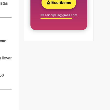
istas
📩 Escríbeme
📧 zeicorplus@gmail.com
scan
 llevar
 50