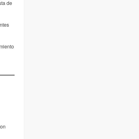
sta de
ntes
imiento
con