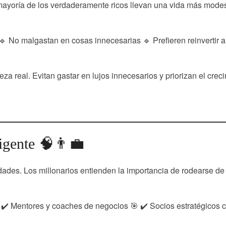
mayoría de los verdaderamente ricos llevan una vida más mode
 No malgastan en cosas innecesarias 🔹 Prefieren reinvertir a
a real. Evitan gastar en lujos innecesarios y priorizan el crec
igente 🧠👨‍💼
idades. Los millonarios entienden la importancia de rodearse de
 ✔️ Mentores y coaches de negocios 🎯 ✔️ Socios estratégicos 