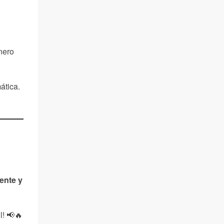
nero
ática.
mente y
l! 📢🔥