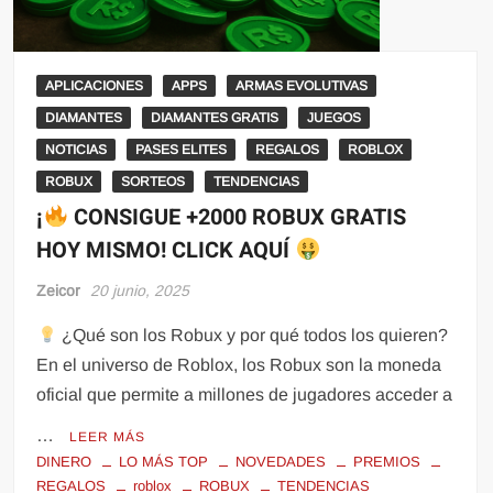
APLICACIONES
APPS
ARMAS EVOLUTIVAS
DIAMANTES
DIAMANTES GRATIS
JUEGOS
NOTICIAS
PASES ELITES
REGALOS
ROBLOX
ROBUX
SORTEOS
TENDENCIAS
¡
CONSIGUE +2000 ROBUX GRATIS
HOY MISMO! CLICK AQUÍ
Zeicor
20 junio, 2025
¿Qué son los Robux y por qué todos los quieren?
En el universo de Roblox, los Robux son la moneda
oficial que permite a millones de jugadores acceder a
…
LEER MÁS
DINERO
LO MÁS TOP
NOVEDADES
PREMIOS
REGALOS
roblox
ROBUX
TENDENCIAS